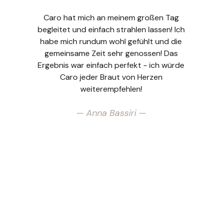
Caro hat mich an meinem großen Tag
begleitet und einfach strahlen lassen! Ich
habe mich rundum wohl gefühlt und die
H
gemeinsame Zeit sehr genossen! Das
m
Ergebnis war einfach perfekt - ich würde
m
Caro jeder Braut von Herzen
Ma
weiterempfehlen!
Ta
K
— Anna Bassiri —